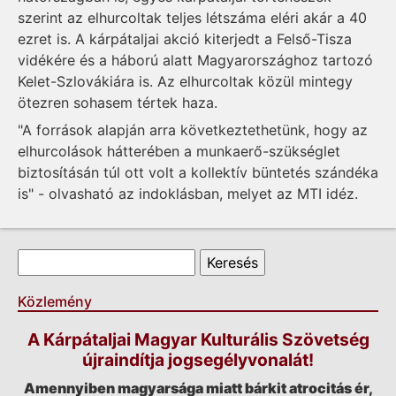
szerint az elhurcoltak teljes létszáma eléri akár a 40
ezret is. A kárpátaljai akció kiterjedt a Felső-Tisza
vidékére és a háború alatt Magyarországhoz tartozó
Kelet-Szlovákiára is. Az elhurcoltak közül mintegy
ötezren sohasem tértek haza.
"A források alapján arra következtethetünk, hogy az
elhurcolások hátterében a munkaerő-szükséglet
biztosításán túl ott volt a kollektív büntetés szándéka
is" - olvasható az indoklásban, melyet az MTI idéz.
Keresés űrlap
Keresés
Közlemény
A Kárpátaljai Magyar Kulturális Szövetség
újraindítja jogsegélyvonalát!
Amennyiben magyarsága miatt bárkit atrocitás ér,