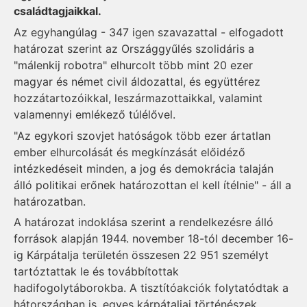
családtagjaikkal.
Az egyhangúlag - 347 igen szavazattal - elfogadott
határozat szerint az Országgyűlés szolidáris a
"málenkij robotra" elhurcolt több mint 20 ezer
magyar és német civil áldozattal, és együttérez
hozzátartozóikkal, leszármazottaikkal, valamint
valamennyi emlékező túlélővel.
"Az egykori szovjet hatóságok több ezer ártatlan
ember elhurcolását és megkínzását előidéző
intézkedéseit minden, a jog és demokrácia talaján
álló politikai erőnek határozottan el kell ítélnie" - áll a
határozatban.
A határozat indoklása szerint a rendelkezésre álló
források alapján 1944. november 18-tól december 16-
ig Kárpátalja területén összesen 22 951 személyt
tartóztattak le és továbbítottak
hadifogolytáborokba. A tisztítóakciók folytatódtak a
hátországban is, egyes kárpátaljai történészek