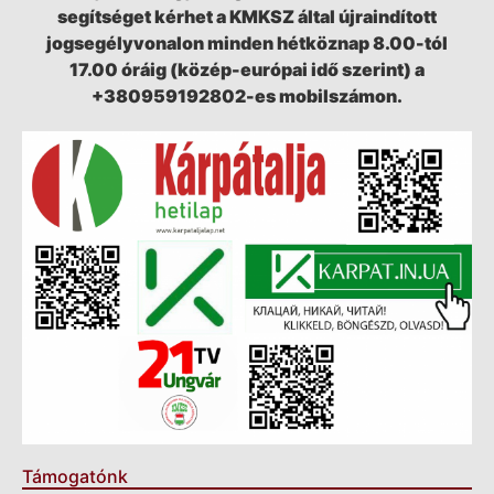
segítséget kérhet a KMKSZ által újraindított
jogsegélyvonalon minden hétköznap 8.00-tól
17.00 óráig (közép-európai idő szerint) a
+380959192802-es mobilszámon.
Támogatónk