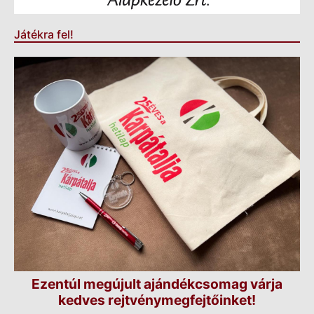
Játékra fel!
Ezentúl megújult ajándékcsomag várja
kedves rejtvénymegfejtőinket!