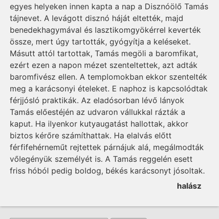
egyes helyeken innen kapta a nap a Disznóölő Tamás
tájnevet. A levágott disznó háját eltették, majd
benedekhagymával és lasztikomgyökérrel keverték
össze, mert úgy tartották, gyógyítja a keléseket.
Másutt attól tartottak, Tamás megöli a baromfikat,
ezért ezen a napon mézet szenteltettek, azt adták
baromfivész ellen. A templomokban ekkor szentelték
meg a karácsonyi ételeket. E naphoz is kapcsolódtak
férjjósló praktikák. Az eladósorban lévő lányok
Tamás előestéjén az udvaron vállukkal rázták a
kaput. Ha ilyenkor kutyaugatást hallottak, akkor
biztos kérőre számíthattak. Ha elalvás előtt
férfifehérneműt rejtettek párnájuk alá, megálmodták
vőlegényük személyét is. A Tamás reggelén esett
friss hóból pedig boldog, békés karácsonyt jósoltak.
halász