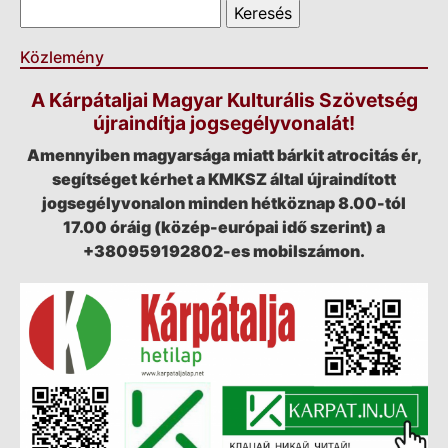
Keresés űrlap
Keresés
Közlemény
A Kárpátaljai Magyar Kulturális Szövetség
újraindítja jogsegélyvonalát!
Amennyiben magyarsága miatt bárkit atrocitás ér,
segítséget kérhet a KMKSZ által újraindított
jogsegélyvonalon minden hétköznap 8.00-tól
17.00 óráig (közép-európai idő szerint) a
+380959192802-es mobilszámon.