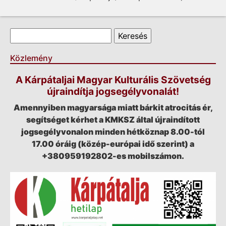
Keresés űrlap
Keresés
Közlemény
A Kárpátaljai Magyar Kulturális Szövetség
újraindítja jogsegélyvonalát!
Amennyiben magyarsága miatt bárkit atrocitás ér,
segítséget kérhet a KMKSZ által újraindított
jogsegélyvonalon minden hétköznap 8.00-tól
17.00 óráig (közép-európai idő szerint) a
+380959192802-es mobilszámon.