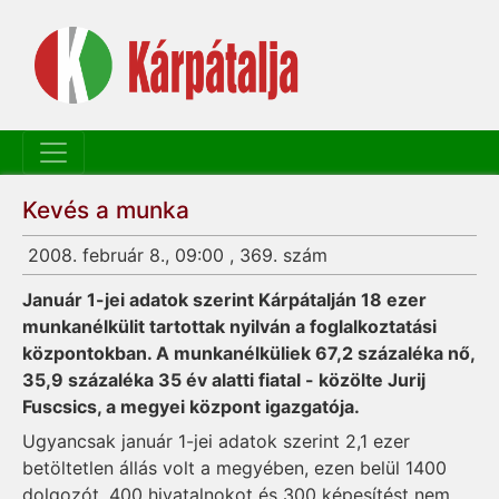
Kevés a munka
2008. február 8., 09:00 , 369. szám
Január 1-jei adatok szerint Kárpátalján 18 ezer
munkanélkülit tartottak nyilván a foglalkoztatási
központokban. A munkanélküliek 67,2 százaléka nő,
35,9 százaléka 35 év alatti fiatal - közölte Jurij
Fuscsics, a megyei központ igazgatója.
Ugyancsak január 1-jei adatok szerint 2,1 ezer
betöltetlen állás volt a megyében, ezen belül 1400
dolgozót, 400 hivatalnokot és 300 képesítést nem