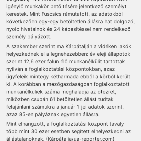
igénylő munkakör betöltésére jelentkező személyt
kerestek. Mint Fuscsics rámutatott, az adatokból
következően egy-egy betöltetlen állásra hat dolgozó,
nyolc hivatalnok és 24 képesítéssel nem rendelkező
személy pályázott.
A szakember szerint ma Kárpátalján a vidéken lakók
helyezkednek el a legnehezebben: év eleji állapotok
szerint 12,6 ezer falun élő munkanélkülit tartottak
nyilván a foglalkoztatási központokban, azaz
ügyfeleik mintegy kétharmada ebből a körből került
ki. A korábban a mezőgazdaságban foglalkoztatott
munkanélküliek száma meghaladja az ötezret,
miközben csupán 61 betöltetlen állást tudtak
felajánlani számukra a január 1-jei adatok szerint,
azaz 85-en pályáznak egyetlen állásra.
Mint elhangzott, a foglalkoztatási központ tavaly
több mint 30 ezer esetben segített elhelyezkedni az
állástalanoknak. (Kárpátalja/ua-reporter.com)