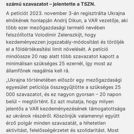
számú szavazatot – jelentette a TSZN.
A petíciót 2023. november 3-án regisztrálta Ukrajna
elnökének honlapján Andrij Dikun, a VAR vezetője, aki
több ezer mezőgazdasági termelő nevében
felszólította Volodimir Zelenszkijt, hogy
kezdeményezzen jogszabály-módosítást és töröljék
el a földértékesítési limit növelését. A petíció
mindössze 20 nap alatt több szavazatot kapott a
minimálisan szükséges 25 ezernél, így most az
államfőnek reagálnia kell rá.
„Ukrajna történetében először egy mezőgazdasági
egyesület petíciója összegyűjtötte a szükséges 25
000 szavazatot, és ez nagyon gyorsan – 20 napon
belül – megtörtént. Ez azt mutatja, hogy milyen
jelentős a VAR kezdeményezésének támogatottsága
az ukránok részéről. Köszönjük valamennyi együtt
érző polgár minden szavazatát, a hihetetlen
aktivitást, felelősségérzetet és szolidaritást. Most