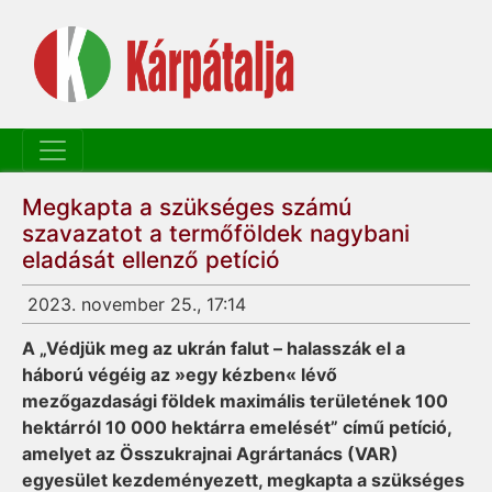
Megkapta a szükséges számú
szavazatot a termőföldek nagybani
eladását ellenző petíció
2023. november 25., 17:14
A „Védjük meg az ukrán falut – halasszák el a
háború végéig az »egy kézben« lévő
mezőgazdasági földek maximális területének 100
hektárról 10 000 hektárra emelését” című petíció,
amelyet az Összukrajnai Agrártanács (VAR)
egyesület kezdeményezett, megkapta a szükséges