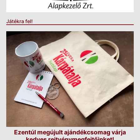
Játékra fel!
Ezentúl megújult ajándékcsomag várja
kedves rejtvénymegfejtőinket!