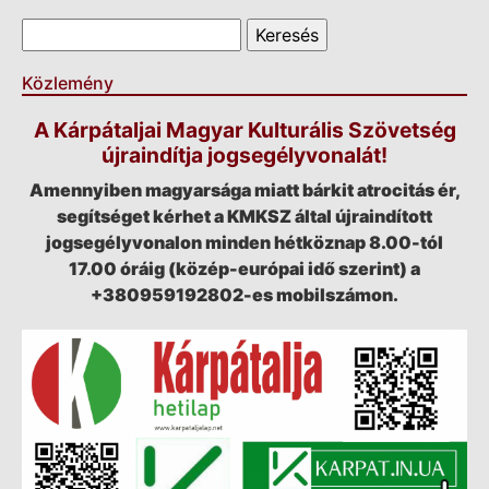
Keresés űrlap
Keresés
Közlemény
A Kárpátaljai Magyar Kulturális Szövetség
újraindítja jogsegélyvonalát!
Amennyiben magyarsága miatt bárkit atrocitás ér,
segítséget kérhet a KMKSZ által újraindított
jogsegélyvonalon minden hétköznap 8.00-tól
17.00 óráig (közép-európai idő szerint) a
+380959192802-es mobilszámon.