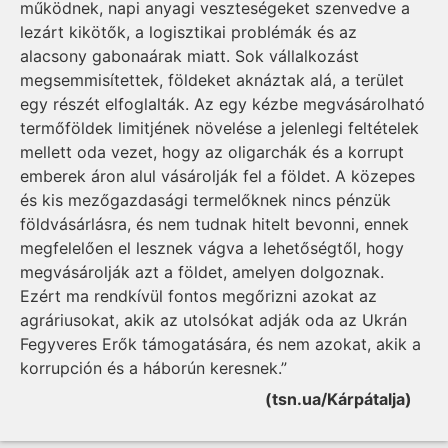
működnek, napi anyagi veszteségeket szenvedve a
lezárt kikötők, a logisztikai problémák és az
alacsony gabonaárak miatt. Sok vállalkozást
megsemmisítettek, földeket aknáztak alá, a terület
egy részét elfoglalták. Az egy kézbe megvásárolható
termőföldek limitjének növelése a jelenlegi feltételek
mellett oda vezet, hogy az oligarchák és a korrupt
emberek áron alul vásárolják fel a földet. A közepes
és kis mezőgazdasági termelőknek nincs pénzük
földvásárlásra, és nem tudnak hitelt bevonni, ennek
megfelelően el lesznek vágva a lehetőségtől, hogy
megvásárolják azt a földet, amelyen dolgoznak.
Ezért ma rendkívül fontos megőrizni azokat az
agráriusokat, akik az utolsókat adják oda az Ukrán
Fegyveres Erők támogatására, és nem azokat, akik a
korrupción és a háborún keresnek.”
(tsn.ua/Kárpátalja)