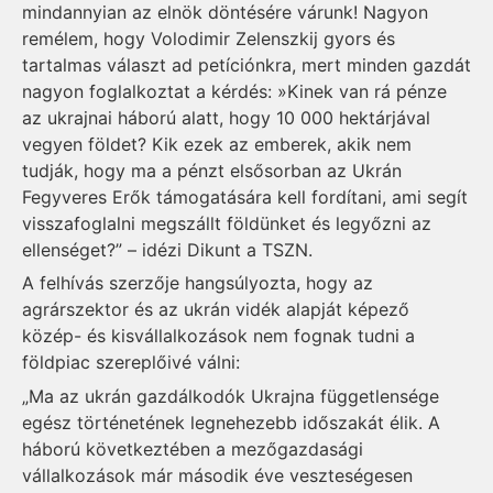
mindannyian az elnök döntésére várunk! Nagyon
remélem, hogy Volodimir Zelenszkij gyors és
tartalmas választ ad petíciónkra, mert minden gazdát
nagyon foglalkoztat a kérdés: »Kinek van rá pénze
az ukrajnai háború alatt, hogy 10 000 hektárjával
vegyen földet? Kik ezek az emberek, akik nem
tudják, hogy ma a pénzt elsősorban az Ukrán
Fegyveres Erők támogatására kell fordítani, ami segít
visszafoglalni megszállt földünket és legyőzni az
ellenséget?” – idézi Dikunt a TSZN.
A felhívás szerzője hangsúlyozta, hogy az
agrárszektor és az ukrán vidék alapját képező
közép- és kisvállalkozások nem fognak tudni a
földpiac szereplőivé válni:
„Ma az ukrán gazdálkodók Ukrajna függetlensége
egész történetének legnehezebb időszakát élik. A
háború következtében a mezőgazdasági
vállalkozások már második éve veszteségesen