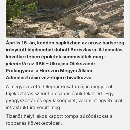
Április 16-án, kedden napközben az orosz hadsereg
irányított légibombát dobott Beriszlavra. A támadás
következtében épületek semmisültek meg –
jelentette
az RBK – Ukrajina Olekszandr
Prokugyinra, a Herszon Megyei Állami
Adminisztráció vezetőjére hivatkozva.
A megyevezető Telegram-csatornáján megjelent
tájékoztatás szerint a csapás épületeket ért. Egy
gyógyszertár és egy lakóépület, valamint egyéb civil
infrastruktúra sérült meg.
Tizenöt helyi lakos kapott tompa zúzódásokat a
robbanás következtében.