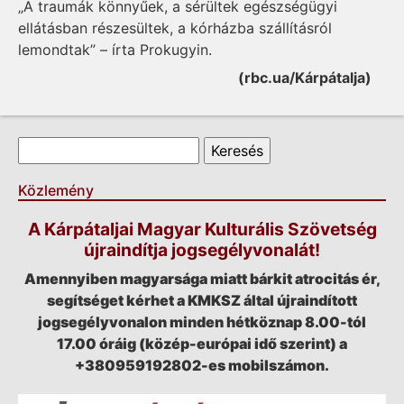
„A traumák könnyűek, a sérültek egészségügyi
ellátásban részesültek, a kórházba szállításról
lemondtak” – írta Prokugyin.
(rbc.ua/Kárpátalja)
Keresés űrlap
Keresés
Közlemény
A Kárpátaljai Magyar Kulturális Szövetség
újraindítja jogsegélyvonalát!
Amennyiben magyarsága miatt bárkit atrocitás ér,
segítséget kérhet a KMKSZ által újraindított
jogsegélyvonalon minden hétköznap 8.00-tól
17.00 óráig (közép-európai idő szerint) a
+380959192802-es mobilszámon.