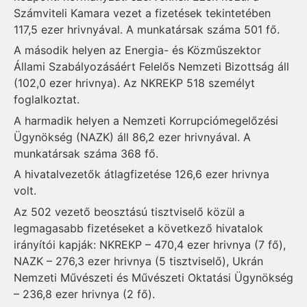
Számviteli Kamara vezet a fizetések tekintetében
117,5 ezer hrivnyával. A munkatársak száma 501 fő.
A második helyen az Energia- és Közműszektor
Állami Szabályozásáért Felelős Nemzeti Bizottság áll
(102,0 ezer hrivnya). Az NKREKP 518 személyt
foglalkoztat.
A harmadik helyen a Nemzeti Korrupciómegelőzési
Ügynökség (NAZK) áll 86,2 ezer hrivnyával. A
munkatársak száma 368 fő.
A hivatalvezetők átlagfizetése 126,6 ezer hrivnya
volt.
Az 502 vezető beosztású tisztviselő közül a
legmagasabb fizetéseket a következő hivatalok
irányítói kapják: NKREKP – 470,4 ezer hrivnya (7 fő),
NAZK – 276,3 ezer hrivnya (5 tisztviselő), Ukrán
Nemzeti Művészeti és Művészeti Oktatási Ügynökség
– 236,8 ezer hrivnya (2 fő).