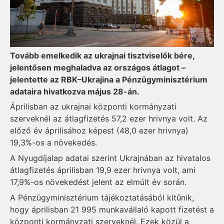
Tovább emelkedik az ukrajnai tisztviselők bére,
jelentősen meghaladva az országos átlagot –
jelentette az RBK–Ukrajina a Pénzügyminisztérium
adataira hivatkozva május 28-án.
Áprilisban az ukrajnai központi kormányzati
szerveknél az átlagfizetés 57,2 ezer hrivnya volt. Az
előző év áprilisához képest (48,0 ezer hrivnya)
19,3%-os a növekedés.
A Nyugdíjalap adatai szerint Ukrajnában az hivatalos
átlagfizetés áprilisban 19,9 ezer hrivnya volt, ami
17,9%-os növekedést jelent az elmúlt év során.
A Pénzügyminisztérium tájékoztatásából kitűnik,
hogy áprilisban 21 995 munkavállaló kapott fizetést a
központi kormányzati szerveknél. Ezek közül a