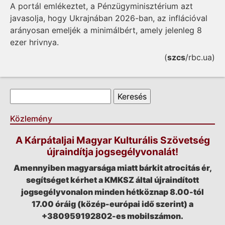
A portál emlékeztet, a Pénzügyminisztérium azt
javasolja, hogy Ukrajnában 2026-ban, az inflációval
arányosan emeljék a minimálbért, amely jelenleg 8
ezer hrivnya.
(
szcs
/rbc.ua)
Keresés űrlap
Keresés
Közlemény
A Kárpátaljai Magyar Kulturális Szövetség
újraindítja jogsegélyvonalát!
Amennyiben magyarsága miatt bárkit atrocitás ér,
segítséget kérhet a KMKSZ által újraindított
jogsegélyvonalon minden hétköznap 8.00-tól
17.00 óráig (közép-európai idő szerint) a
+380959192802-es mobilszámon.