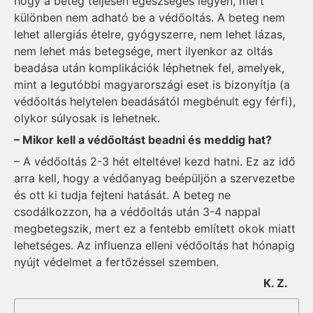
hogy a beteg teljesen egészséges legyen, mert
különben nem adható be a védőoltás. A beteg nem
lehet allergiás ételre, gyógyszerre, nem lehet lázas,
nem lehet más betegsége, mert ilyenkor az oltás
beadása után komplikációk léphetnek fel, amelyek,
mint a legutóbbi magyarországi eset is bizonyítja (a
védőoltás helytelen beadásától megbénult egy férfi),
olykor súlyosak is lehetnek.
– Mikor kell a védőoltást beadni és meddig hat?
– A védőoltás 2-3 hét elteltével kezd hatni. Ez az idő
arra kell, hogy a védőanyag beépüljön a szervezetbe
és ott ki tudja fejteni hatását. A beteg ne
csodálkozzon, ha a védőoltás után 3-4 nappal
megbetegszik, mert ez a fentebb említett okok miatt
lehetséges. Az influenza elleni védőoltás hat hónapig
nyújt védelmet a fertőzéssel szemben.
K. Z.