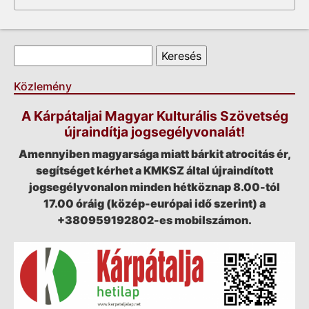
Keresés űrlap
Keresés
Közlemény
A Kárpátaljai Magyar Kulturális Szövetség
újraindítja jogsegélyvonalát!
Amennyiben magyarsága miatt bárkit atrocitás ér,
segítséget kérhet a KMKSZ által újraindított
jogsegélyvonalon minden hétköznap 8.00-tól
17.00 óráig (közép-európai idő szerint) a
+380959192802-es mobilszámon.