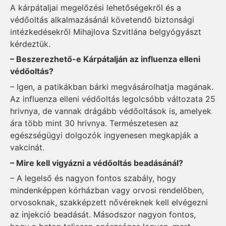
A kárpátaljai megelőzési lehetőségekről és a
védőoltás alkalmazásánál követendő biztonsági
intézkedésekről Mihajlova Szvitlána belgyógyászt
kérdeztük.
– Beszerezhető-e Kárpátalján az influenza elleni
védőoltás?
– Igen, a patikákban bárki megvásárolhatja magának.
Az influenza elleni védőoltás legolcsóbb változata 25
hrivnya, de vannak drágább védőoltások is, amelyek
ára több mint 30 hrivnya. Természetesen az
egészségügyi dolgozók ingyenesen megkapják a
vakcinát.
– Mire kell vigyázni a védőoltás beadásánál?
– A legelső és nagyon fontos szabály, hogy
mindenképpen kórházban vagy orvosi rendelőben,
orvosoknak, szakképzett nővéreknek kell elvégezni
az injekció beadását. Másodszor nagyon fontos,