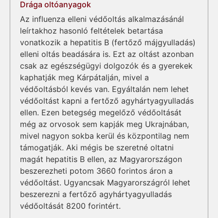
Drága oltóanyagok
Az influenza elleni védőoltás alkalmazásánál
leírtakhoz hasonló feltételek betartása
vonatkozik a hepatitis B (fertőző májgyulladás)
elleni oltás beadására is. Ezt az oltást azonban
csak az egészségügyi dolgozók és a gyerekek
kaphatják meg Kárpátalján, mivel a
védőoltásból kevés van. Egyáltalán nem lehet
védőoltást kapni a fertőző agyhártyagyulladás
ellen. Ezen betegség megelőző védőoltását
még az orvosok sem kapják meg Ukrajnában,
mivel nagyon sokba kerül és központilag nem
támogatják. Aki mégis be szeretné oltatni
magát hepatitis B ellen, az Magyarországon
beszerezheti potom 3660 forintos áron a
védőoltást. Ugyancsak Magyarországról lehet
beszerezni a fertőző agyhártyagyulladás
védőoltását 8200 forintért.