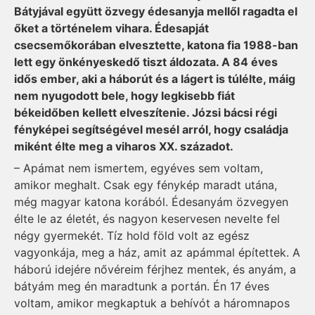
Bátyjával együtt özvegy édesanyja mellől ragadta el
őket a történelem vihara. Édesapját
csecsemőkorában elvesztette, katona fia 1988-ban
lett egy önkényeskedő tiszt áldozata. A 84 éves
idős ember, aki a háborút és a lágert is túlélte, máig
nem nyugodott bele, hogy legkisebb fiát
békeidőben kellett elveszítenie. Józsi bácsi régi
fényképei segítségével mesél arról, hogy családja
miként élte meg a viharos XX. századot.
– Apámat nem ismertem, egyéves sem voltam,
amikor meghalt. Csak egy fénykép maradt utána,
még magyar katona korából. Édesanyám özvegyen
élte le az életét, és nagyon keservesen nevelte fel
négy gyermekét. Tíz hold föld volt az egész
vagyonkája, meg a ház, amit az apámmal építettek. A
háború idejére nővéreim férjhez mentek, és anyám, a
bátyám meg én maradtunk a por­tán. Én 17 éves
voltam, amikor megkaptuk a behívót a háromnapos