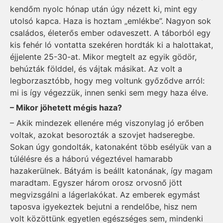
kendőm nyolc hónap után úgy nézett ki, mint egy
utolsó kapca. Haza is hoztam „emlékbe”. Nagyon sok
családos, életerős ember odaveszett. A táborból egy
kis fehér ló vontatta szekéren hordták ki a halottakat,
éjjelente 25-30-at. Mikor megtelt az egyik gödör,
behúzták földdel, és vájtak másikat. Az volt a
legborzasztóbb, hogy meg voltunk győződve arról:
mi is így végezzük, innen senki sem megy haza élve.
– Mikor jöhetett mégis haza?
– Akik mindezek ellenére még viszonylag jó erőben
voltak, azokat besorozták a szovjet hadseregbe.
Sokan úgy gondolták, katonaként több esélyük van a
túlélésre és a háború végeztével hamarabb
hazakerülnek. Bátyám is beállt ka­tonának, így magam
maradtam. Egyszer három orosz orvosnő jött
megvizsgálni a lágerlakókat. Az emberek egymást
taposva igyekeztek bejutni a rendelőbe, hisz nem
volt közöttünk egyetlen egészséges sem, mindenki