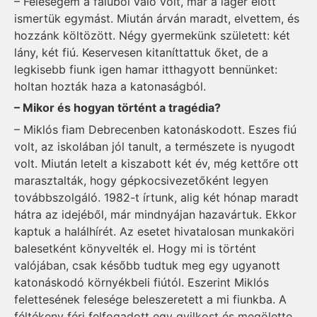
– Feleségem a faluból való volt, már a láger előtt
ismertük egymást. Miután árván maradt, elvettem, és
hozzánk költözött. Négy gyermekünk született: két
lány, két fiú. Keservesen kitaníttattuk őket, de a
legkisebb fiunk igen hamar itthagyott bennünket:
holtan hozták haza a katonaságból.
– Mikor és hogyan történt a tragédia?
– Miklós fiam Debrecenben katonáskodott. Eszes fiú
volt, az iskolában jól tanult, a természete is nyugodt
volt. Miután letelt a kiszabott két év, még kettőre ott
marasztalták, hogy gépkocsivezetőként legyen
továbbszolgáló. 1982-t írtunk, alig két hónap maradt
hátra az idejéből, már mindnyájan hazavártuk. Ekkor
kaptuk a halálhírét. Az esetet hivatalosan munkaköri
balesetként könyvelték el. Hogy mi is történt
valójában, csak később tudtuk meg egy ugyanott
katonáskodó környékbeli fiútól. Eszerint Miklós
felettesének felesége beleszeretett a mi fiunkba. A
féltékeny férj felfogadott egy gyilkost és megölette.