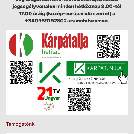
jogsegélyvonalon minden hétköznap 8.00-tól
17.00 óráig (közép-európai idő szerint) a
+380959192802-es mobilszámon.
Támogatónk