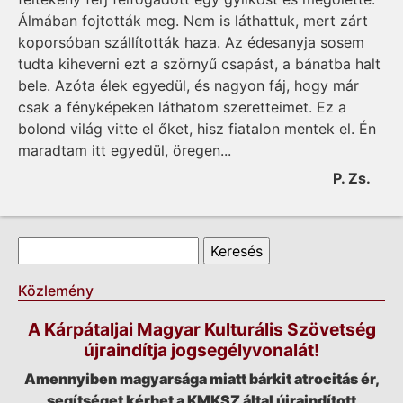
Álmában fojtották meg. Nem is láthattuk, mert zárt
koporsóban szállították haza. Az édesanyja sosem
tudta kiheverni ezt a szörnyű csapást, a bánatba halt
bele. Azóta élek egyedül, és nagyon fáj, hogy már
csak a fényképeken láthatom szeretteimet. Ez a
bolond világ vitte el őket, hisz fiatalon mentek el. Én
maradtam itt egyedül, öregen...
P. Zs.
Keresés űrlap
Keresés
Közlemény
A Kárpátaljai Magyar Kulturális Szövetség
újraindítja jogsegélyvonalát!
Amennyiben magyarsága miatt bárkit atrocitás ér,
segítséget kérhet a KMKSZ által újraindított