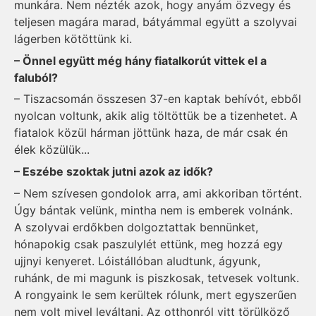
munkára. Nem nézték azok, hogy anyám özvegy és
teljesen magára marad, bátyámmal együtt a szoly­vai
lágerben kötöttünk ki.
– Önnel együtt még hány fiatalkorút vittek el a
faluból?
– Tiszacsomán összesen 37-en kaptak behívót, ebből
nyolcan voltunk, akik alig töltöttük be a tizenhetet. A
fiatalok közül hárman jöttünk haza, de már csak én
élek közülük...
– Eszébe szoktak jutni azok az idők?
– Nem szívesen gondolok arra, ami akkoriban történt.
Úgy bántak velünk, mintha nem is emberek volnánk.
A szoly­vai erdőkben dolgoztattak bennünket,
hónapokig csak paszulylét ettünk, meg hozzá egy
ujjnyi kenyeret. Lóistállóban aludtunk, ágyunk,
ruhánk, de mi magunk is piszkosak, tetvesek voltunk.
A rongyaink le sem kerültek rólunk, mert egyszerűen
nem volt mivel leváltani. Az otthonról vitt törülköző