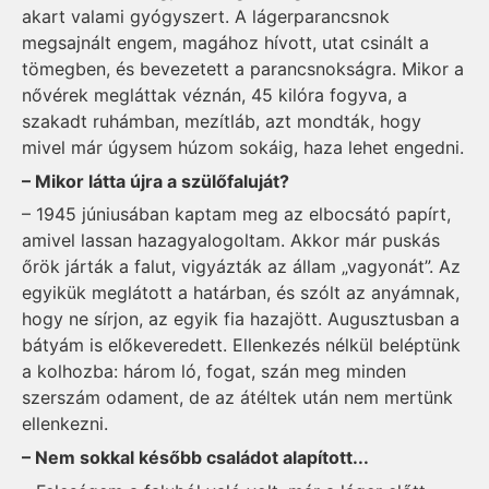
akart valami gyógyszert. A lágerparancsnok
megsajnált engem, magához hívott, utat csinált a
tömegben, és bevezetett a parancsnokságra. Mikor a
nővérek megláttak véznán, 45 kilóra fogyva, a
szakadt ruhámban, mezítláb, azt mondták, hogy
mivel már úgysem húzom sokáig, haza lehet engedni.
– Mikor látta újra a szülőfaluját?
– 1945 júniusában kaptam meg az elbocsátó papírt,
amivel lassan hazagyalogoltam. Akkor már puskás
őrök járták a falut, vigyázták az állam „vagyonát”. Az
egyikük meglátott a határban, és szólt az anyámnak,
hogy ne sírjon, az egyik fia hazajött. Augusztusban a
bátyám is előkeveredett. Ellenkezés nélkül beléptünk
a kolhozba: három ló, fogat, szán meg minden
szerszám odament, de az átéltek után nem mertünk
ellenkezni.
– Nem sokkal később családot alapított...