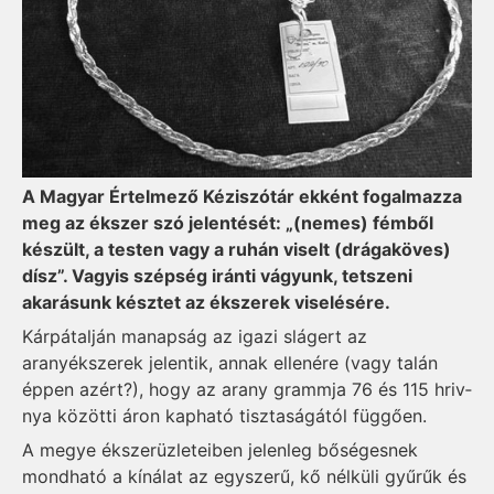
A Magyar Értelmező Kéziszótár ekként fogalmazza
meg az ékszer szó jelentését: „(nemes) fémből
készült, a testen vagy a ruhán viselt (drágaköves)
dísz”. Vagyis szépség iránti vágyunk, tetszeni
akarásunk késztet az ékszerek viselésére.
Kárpátalján manapság az igazi slágert az
aranyékszerek jelentik, annak ellenére (vagy talán
éppen azért?), hogy az arany grammja 76 és 115 hriv­
nya közötti áron kapható tisztaságától függően.
A megye ékszerüzleteiben jelenleg bőségesnek
mondható a kínálat az egyszerű, kő nélküli gyűrűk és