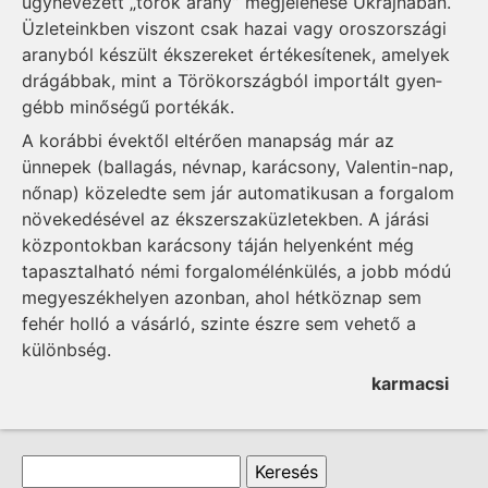
úgynevezett „török arany” megjelenése Ukraj­ná­ban.
Üzleteinkben viszont csak hazai vagy oroszországi
aranyból készült ékszereket értékesítenek, amelyek
drágábbak, mint a Törökországból importált gyen­
gébb minőségű portékák.
A korábbi évektől eltérően manapság már az
ünnepek (bal­lagás, névnap, karácsony, Valentin-nap,
nőnap) közeledte sem jár automatikusan a forgalom
növekedésével az ékszerszaküzletekben. A járási
központokban karácsony táján helyenként még
tapasztalható némi forgalomélénkülés, a jobb­ módú
megyeszékhelyen azonban, ahol hétköznap sem
fehér holló a vásárló, szinte észre sem vehető a
különbség.
karmacsi
Keresés űrlap
Keresés