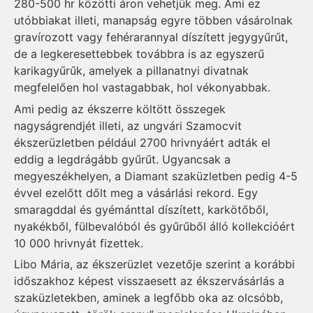
280-500 hr közötti áron vehetjük meg. Ami ez
utóbbiakat illeti, manapság egyre többen vásárolnak
gravírozott vagy fehérarannyal díszített jegygyűrűt,
de a legkeresettebbek továbbra is az egyszerű
karikagyűrűk, amelyek a pillanatnyi divatnak
megfelelően hol vastagabbak, hol vékonyabbak.
Ami pedig az ékszerre költött összegek
nagyságrendjét illeti, az ungvári Szamocvit
ékszerüzletben például 2700 hriv­nyáért adták el
eddig a legdrágább gyűrűt. Ugyancsak a
megyeszékhelyen, a Diamant szaküzletben pedig 4-5
évvel ezelőtt dőlt meg a vásárlási rekord. Egy
smaragddal és gyémánttal díszített, karkötőből,
nyakékből, fülbevalóból és gyűrűből álló kollekcióért
10 000 hrivnyát fizettek.
Libo Mária, az ékszerüzlet vezetője szerint a korábbi
időszakhoz képest visszaesett az ékszervásárlás a
szaküzletekben, aminek a legfőbb oka az olcsóbb,