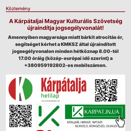
Közlemény
A Kárpátaljai Magyar Kulturális Szövetség
újraindítja jogsegélyvonalát!
Amennyiben magyarsága miatt bárkit atrocitás ér,
segítséget kérhet a KMKSZ által újraindított
jogsegélyvonalon minden hétköznap 8.00-tól
17.00 óráig (közép-európai idő szerint) a
+380959192802-es mobilszámon.