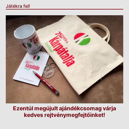
Játékra fel!
Ezentúl megújult ajándékcsomag várja
kedves rejtvénymegfejtőinket!