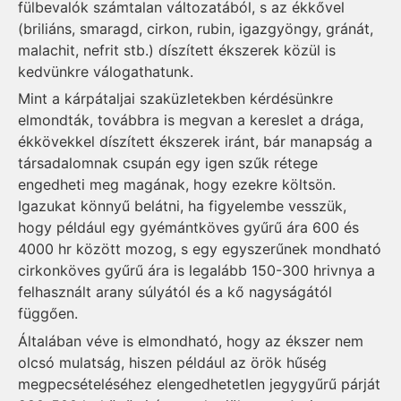
fülbevalók számtalan változatából, s az ékkővel
(briliáns, smaragd, cirkon, rubin, igazgyöngy, gránát,
malachit, nefrit stb.) díszített ékszerek közül is
kedvünkre válogathatunk.
Mint a kárpátaljai szaküzletekben kérdésünkre
elmondták, továbbra is megvan a kereslet a drága,
ékkö­vek­kel díszített ékszerek iránt, bár manapság a
társadalomnak csupán egy igen szűk rétege
engedheti meg magának, hogy ezekre költsön.
Igazukat könnyű belátni, ha figyelembe vesszük,
hogy például egy gyémántköves gyűrű ára 600 és
4000 hr között mozog, s egy egyszerűnek mondható
cir­kon­köves gyűrű ára is legalább 150-300 hrivnya a
felhasznált arany súlyától és a kő nagyságától
függően.
Általában véve is elmondható, hogy az ékszer nem
olcsó mulatság, hiszen például az örök hűség
megpecsételéséhez elengedhetetlen jegygyűrű párját