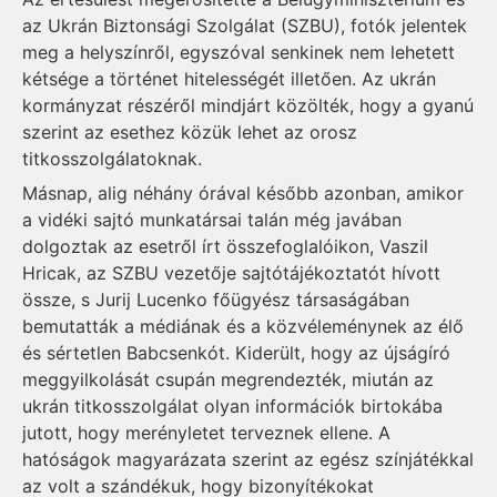
az Ukrán Biztonsági Szolgálat (SZBU), fotók jelentek
meg a helyszínről, egyszóval senkinek nem lehetett
kétsége a történet hitelességét illetően. Az ukrán
kormányzat részéről mindjárt közölték, hogy a gyanú
szerint az esethez közük lehet az orosz
titkosszolgálatoknak.
Másnap, alig néhány órával később azonban, amikor
a vidéki sajtó munkatársai talán még javában
dolgoztak az esetről írt összefoglalóikon, Vaszil
Hricak, az SZBU vezetője sajtótájékoztatót hívott
össze, s Jurij Lucenko főügyész társaságában
bemutatták a médiának és a közvéleménynek az élő
és sértetlen Babcsenkót. Kiderült, hogy az újságíró
meggyilkolását csupán megrendezték, miután az
ukrán titkosszolgálat olyan információk birtokába
jutott, hogy merényletet terveznek ellene. A
hatóságok magyarázata szerint az egész színjátékkal
az volt a szándékuk, hogy bizonyítékokat