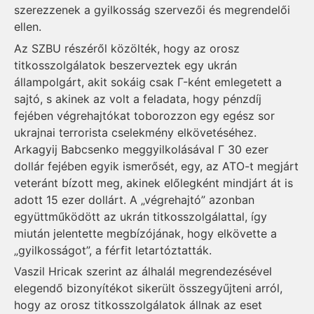
szerezzenek a gyilkosság szervezői és megrendelői
ellen.
Az SZBU részéről közölték, hogy az orosz
titkosszolgálatok beszerveztek egy ukrán
állampolgárt, akit sokáig csak Г-ként emlegetett a
sajtó, s akinek az volt a feladata, hogy pénzdíj
fejében végrehajtókat toborozzon egy egész sor
ukrajnai terrorista cselekmény elkövetéséhez.
Arkagyij Babcsenko meggyilkolásával Г 30 ezer
dollár fejében egyik ismerősét, egy, az ATO-t megjárt
veteránt bízott meg, akinek előlegként mindjárt át is
adott 15 ezer dollárt. A „végrehajtó” azonban
együttműködött az ukrán titkosszolgálattal, így
miután jelentette megbízójának, hogy elkövette a
„gyilkosságot”, a férfit letartóztatták.
Vaszil Hricak szerint az álhalál megrendezésével
elegendő bizonyítékot sikerült összegyűjteni arról,
hogy az orosz titkosszolgálatok állnak az eset