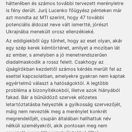
hátterében és számos további tervezett merényletre
is fény derült. Jurij Lucenko főügyész pénteken már
azt mondta az MTI szerint, hogy 47 további
potenciális áldozat neve vált ismertté, jórészt
Ukrajnába menekült orosz ellenzékieké.
Az eddigiekből úgy tűnhet, hogy az eset olyan, akár
egy szép kerek kémtörténet, amilyet a moziban lát
az ember, s amelyben a jó menetrendszerűen
diadalmaskodik a rossz felett. Csakhogy az
újságírókban kezdettől számos kérdés merült fel az
esettel kapcsolatban, amelyekre gyakran nem kaptak
egyértelmű választ a hatóságoktól. A legtöbb
probléma a bizonyítékokból, illetve azok hiányából
fakad. Bár a bűnüldöző szervek előzetes
letartóztatásba helyezték a gyilkosság szervezőjét,
máig nem nevezték meg a merénylet konkrét
megrendelőjét, csupán általában hallhattuk név
nélküli személyekről, akik pontosan meg nem