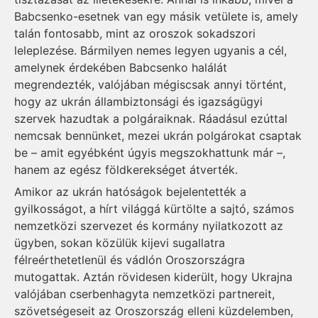
Babcsenko-esetnek van egy másik vetülete is, amely
talán fontosabb, mint az oroszok sokadszori
leleplezése. Bármilyen nemes legyen ugyanis a cél,
amelynek érdekében Babcsenko halálát
megrendezték, valójában mégiscsak annyi történt,
hogy az ukrán állambiztonsági és igazságügyi
szervek hazudtak a polgáraiknak. Ráadásul ezúttal
nemcsak bennünket, mezei ukrán polgárokat csaptak
be – amit egyébként úgyis megszokhattunk már –,
hanem az egész földkerekséget átverték.
Amikor az ukrán hatóságok bejelentették a
gyilkosságot, a hírt világgá kürtölte a sajtó, számos
nemzetközi szervezet és kormány nyilatkozott az
ügyben, sokan közülük kijevi sugallatra
félreérthetetlenül és vádlón Oroszországra
mutogattak. Aztán rövidesen kiderült, hogy Ukrajna
valójában cserbenhagyta nemzetközi partnereit,
szövetségeseit az Oroszország elleni küzdelemben,