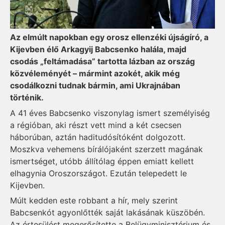
Az elmúlt napokban egy orosz ellenzéki újságíró, a
Kijevben élő Arkagyij Babcsenko halála, majd
csodás „feltámadása” tartotta lázban az ország
közvéleményét – mármint azokét, akik még
csodálkozni tudnak bármin, ami Ukrajnában
történik.
A 41 éves Babcsenko viszonylag ismert személyiség
a régióban, aki részt vett mind a két csecsen
háborúban, aztán haditudósítóként dolgozott.
Moszkva vehemens bírálójaként szerzett magának
ismertséget, utóbb állítólag éppen emiatt kellett
elhagynia Oroszországot. Ezután telepedett le
Kijevben.
Múlt kedden este robbant a hír, mely szerint
Babcsenkót agyonlőtték saját lakásának küszöbén.
Az értesülést megerősítette a Belügyminisztérium és