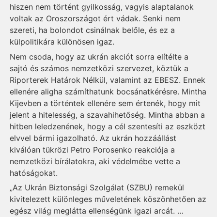
hiszen nem történt gyilkosság, vagyis alaptalanok
voltak az Oroszországot ért vádak. Senki nem
szereti, ha bolondot csinálnak belőle, és ez a
külpolitikára különösen igaz.
Nem csoda, hogy az ukrán akciót sorra elítélte a
sajtó és számos nemzetközi szervezet, köztük a
Riporterek Határok Nélkül, valamint az EBESZ. Ennek
ellenére aligha számíthatunk bocsánatkérésre. Mintha
Kijevben a történtek ellenére sem értenék, hogy mit
jelent a hitelesség, a szavahihetőség. Mintha abban a
hitben leledzenének, hogy a cél szentesíti az eszközt
elvvel bármi igazolható. Az ukrán hozzáállást
kiválóan tükrözi Petro Porosenko reakciója a
nemzetközi bírálatokra, aki védelmébe vette a
hatóságokat.
„Az Ukrán Biztonsági Szolgálat (SZBU) remekül
kivitelezett különleges műveletének köszönhetően az
egész világ meglátta ellenségünk igazi arcát. …