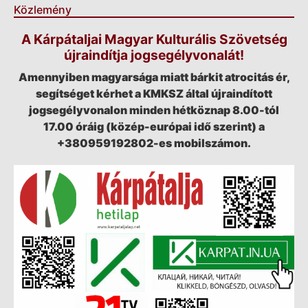
Közlemény
A Kárpátaljai Magyar Kulturális Szövetség
újraindítja jogsegélyvonalát!
Amennyiben magyarsága miatt bárkit atrocitás ér,
segítséget kérhet a KMKSZ által újraindított
jogsegélyvonalon minden hétköznap 8.00-tól
17.00 óráig (közép-európai idő szerint) a
+380959192802-es mobilszámon.