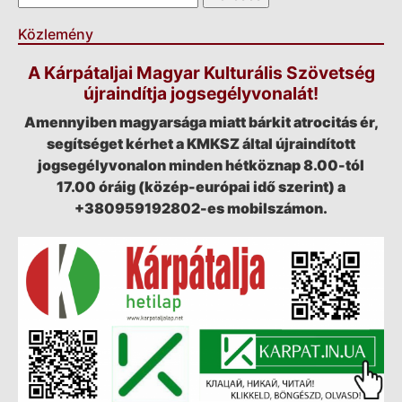
Közlemény
A Kárpátaljai Magyar Kulturális Szövetség
újraindítja jogsegélyvonalát!
Amennyiben magyarsága miatt bárkit atrocitás ér,
segítséget kérhet a KMKSZ által újraindított
jogsegélyvonalon minden hétköznap 8.00-tól
17.00 óráig (közép-európai idő szerint) a
+380959192802-es mobilszámon.