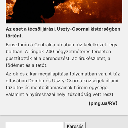
Az eset a técsői járási, Uszty-Csornai kistérségben
történt.
Bruszturán a Centralna utcában tűz keletkezett egy
boltban. A lángok 240 négyzetméteres területen
pusztították el a berendezést, az árukészletet, a
födémet és a tetőt.
Az ok és a kár megállapítása folyamatban van. A tűz
oltásában Dombó és Uszty-Csorna községek állami
tűzoltó- és mentőállomásainak három egysége,
valamint a nyéresházai helyi tűzoltóság vett részt.
(pmg.ua/RV)
Keresés űrlap
Keresés