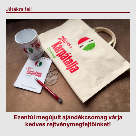
Játékra fel!
Ezentúl megújult ajándékcsomag várja
kedves rejtvénymegfejtőinket!