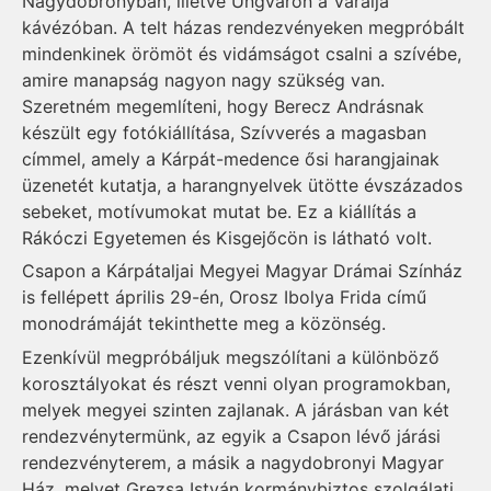
Nagydobronyban, illetve Ungváron a Váralja
kávézóban. A telt házas rendezvényeken megpróbált
mindenkinek örömöt és vidámságot csalni a szívébe,
amire manapság nagyon nagy szükség van.
Szeretném megemlíteni, hogy Berecz Andrásnak
készült egy fotókiállítása, Szívverés a magasban
címmel, amely a Kárpát-medence ősi harangjainak
üzenetét kutatja, a harangnyelvek ütötte évszázados
sebeket, motívumokat mutat be. Ez a kiállítás a
Rákóczi Egyetemen és Kisgejőcön is látható volt.
Csapon a Kárpátaljai Megyei Magyar Drámai Színház
is fellépett április 29-én, Orosz Ibolya Frida című
monodrámáját tekinthette meg a közönség.
Ezenkívül megpróbáljuk megszólítani a különböző
korosztályokat és részt venni olyan programokban,
melyek megyei szinten zajlanak. A járásban van két
rendezvénytermünk, az egyik a Csapon lévő járási
rendezvényterem, a másik a nagydobronyi Magyar
Ház, melyet Grezsa István kormánybiztos szolgálati