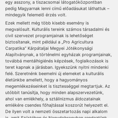
egy asszony, a tiszacsomai látogatóközpontban
pedig Magyarnak lenni című előadásukat láthattuk –
mindegyik felemelő érzés volt.
Ezek mellett még több kisebb esemény is
megvalósult. Kulturális tereink számos társadalmi és
civil szervezet programjainak is lehetőséget
biztosítanak, mint például a „Pro Agricultura
Carpatika” Kárpátaljai Megyei Jótékonysági
Alapítványnak, a történelmi egyházak programjainak,
továbbá mentálhigiénés képzések, foglalkozások is
teret kapnak a járásban. Igyekszünk nyitni mindenki
felé. Szeretnénk beemelni új elemeket a kulturális
életünkbe amellett, hogy a hagyományos
megemlékezéseinket is tisztességgel megtartjuk. Az
utóbbit tanúsítja, hogy minden alapszervezetünk,
ahol van emlékhely, a sztálinizmus áldozatainak
emlékére csendes főhajtással koszorút helyezett el.
De ilyen volt a nemzeti összetartozás napi alkalom
is, amit Szürtében és Nagydobronyban rendeztünk