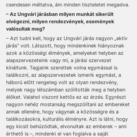
csendesen méltatva, ám minden tiszteletet megadva.
– Az Ungvári járásban milyen munkát sikerült
elvégezni, milyen rendezvények, események
valósultak meg?
– Azt tudni kell, hogy az Ungvári járás nagyon „aktív
járás” volt. Látszott, hogy mindenkinek hiányoznak
azok a közösségi élmények, amelyeket helyben az
alapszervezeteink vagy mi, a járási szervezet
kínáltunk. Tagjaink szerettek volna egymással is
találkozni, az alapszervezetek ismerik egymást, a
háború előtt rengeteg volt az olyan rendezvény,
melyek nagy létszámban szólították meg a helyben
élőket. Valahol viszont kettős ez az érzés. Egyrészt
nagyon nehéz mostanság megszólítani az embereket
annak ellenére, hogy vágynak a közösségre és a
találkozásokra, kulturális élményre. Azt is látni, hogy
egy kicsit behúzódtak, elvonultak az emberek – ami
érthető is –, mindenki el van foglalva a saját