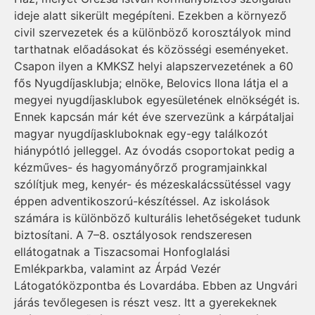
ideje alatt sikerült megépíteni. Ezekben a környező
civil szervezetek és a különböző korosztályok mind
tarthatnak előadásokat és közösségi eseményeket.
Csapon ilyen a KMKSZ helyi alapszervezetének a 60
fős Nyugdíjasklubja; elnöke, Belovics Ilona látja el a
megyei nyugdíjasklubok egyesületének elnökségét is.
Ennek kapcsán már két éve szervezünk a kárpátaljai
magyar nyugdíjaskluboknak egy-egy találkozót
hiánypótló jelleggel. Az óvodás csoportokat pedig a
kézműves- és hagyományőrző programjainkkal
szólítjuk meg, kenyér- és mézeskalácssütéssel vagy
éppen adventikoszorú-készítéssel. Az iskolások
számára is különböző kulturális lehetőségeket tudunk
biztosítani. A 7–8. osztályosok rendszeresen
ellátogatnak a Tiszacsomai Honfoglalási
Emlékparkba, valamint az Árpád Vezér
Látogatóközpontba és Lovardába. Ebben az Ungvári
járás tevőlegesen is részt vesz. Itt a gyerekeknek