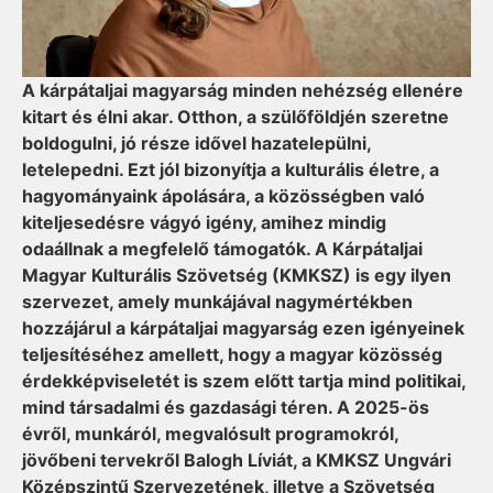
A kárpátaljai magyarság minden nehézség ellenére
kitart és élni akar. Otthon, a szülőföldjén szeretne
boldogulni, jó része idővel hazatelepülni,
letelepedni. Ezt jól bizonyítja a kulturális életre, a
hagyományaink ápolására, a közösségben való
kiteljesedésre vágyó igény, amihez mindig
odaállnak a megfelelő támogatók. A Kárpátaljai
Magyar Kulturális Szövetség (KMKSZ) is egy ilyen
szervezet, amely munkájával nagymértékben
hozzájárul a kárpátaljai magyarság ezen igényeinek
teljesítéséhez amellett, hogy a magyar közösség
érdekképviseletét is szem előtt tartja mind politikai,
mind társadalmi és gazdasági téren. A 2025-ös
évről, munkáról, megvalósult programokról,
jövőbeni tervekről Balogh Líviát, a KMKSZ Ungvári
Középszintű Szervezetének, illetve a Szövetség