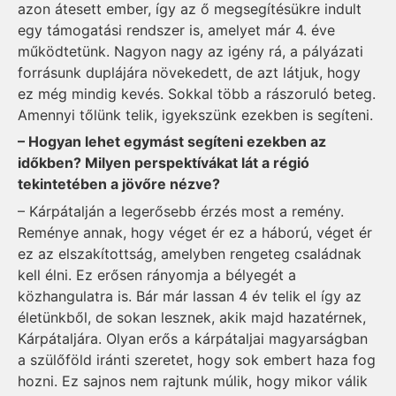
azon átesett ember, így az ő megsegítésükre indult
egy támogatási rendszer is, amelyet már 4. éve
működtetünk. Nagyon nagy az igény rá, a pályázati
forrásunk duplájára növekedett, de azt látjuk, hogy
ez még mindig kevés. Sokkal több a rászoruló beteg.
Amennyi tőlünk telik, igyekszünk ezekben is segíteni.
– Hogyan lehet egymást segíteni ezekben az
időkben? Milyen perspektívákat lát a régió
tekintetében a jövőre nézve?
– Kárpátalján a legerősebb érzés most a remény.
Reménye annak, hogy véget ér ez a háború, véget ér
ez az elszakítottság, amelyben rengeteg családnak
kell élni. Ez erősen rányomja a bélyegét a
közhangulatra is. Bár már lassan 4 év telik el így az
életünkből, de sokan lesznek, akik majd hazatérnek,
Kárpátaljára. Olyan erős a kárpátaljai magyarságban
a szülőföld iránti szeretet, hogy sok embert haza fog
hozni. Ez sajnos nem rajtunk múlik, hogy mikor válik