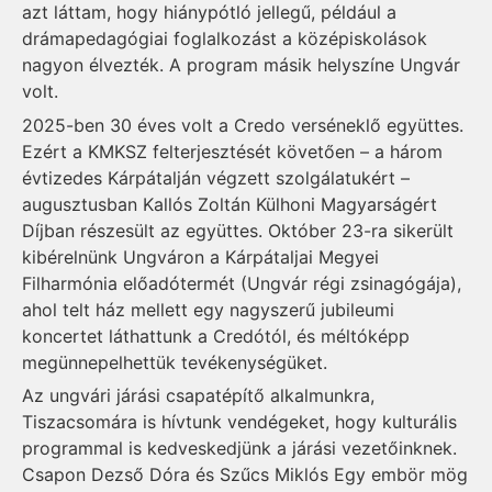
azt láttam, hogy hiánypótló jellegű, például a
drámapedagógiai foglalkozást a középiskolások
nagyon élvezték. A program másik helyszíne Ungvár
volt.
2025-ben 30 éves volt a Credo verséneklő együttes.
Ezért a KMKSZ felterjesztését követően – a három
évtizedes Kárpátalján végzett szolgálatukért –
augusztusban Kallós Zoltán Külhoni Magyarságért
Díjban részesült az együttes. Október 23-ra sikerült
kibérelnünk Ungváron a Kárpátaljai Megyei
Filharmónia előadótermét (Ungvár régi zsinagógája),
ahol telt ház mellett egy nagyszerű jubileumi
koncertet láthattunk a Credótól, és méltóképp
megünnepelhettük tevékenységüket.
Az ungvári járási csapatépítő alkalmunkra,
Tiszacsomára is hívtunk vendégeket, hogy kulturális
programmal is kedveskedjünk a járási vezetőinknek.
Csapon Dezső Dóra és Szűcs Miklós Egy embör mög