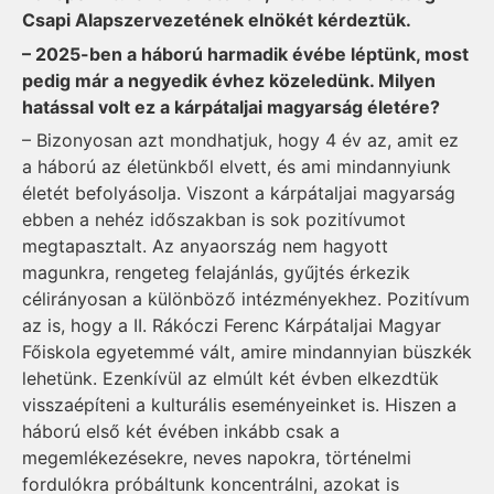
Csapi Alapszervezetének elnökét kérdeztük.
– 2025-ben a háború harmadik évébe léptünk, most
pedig már a negyedik évhez közeledünk. Milyen
hatással volt ez a kárpátaljai magyarság életére?
– Bizonyosan azt mondhatjuk, hogy 4 év az, amit ez
a háború az életünkből elvett, és ami mindannyiunk
életét befolyásolja. Viszont a kárpátaljai magyarság
ebben a nehéz időszakban is sok pozitívumot
megtapasztalt. Az anyaország nem hagyott
magunkra, rengeteg felajánlás, gyűjtés érkezik
célirányosan a különböző intézményekhez. Pozitívum
az is, hogy a II. Rákóczi Ferenc Kárpátaljai Magyar
Főiskola egyetemmé vált, amire mindannyian büszkék
lehetünk. Ezenkívül az elmúlt két évben elkezdtük
visszaépíteni a kulturális eseményeinket is. Hiszen a
háború első két évében inkább csak a
megemlékezésekre, neves napokra, történelmi
fordulókra próbáltunk koncentrálni, azokat is