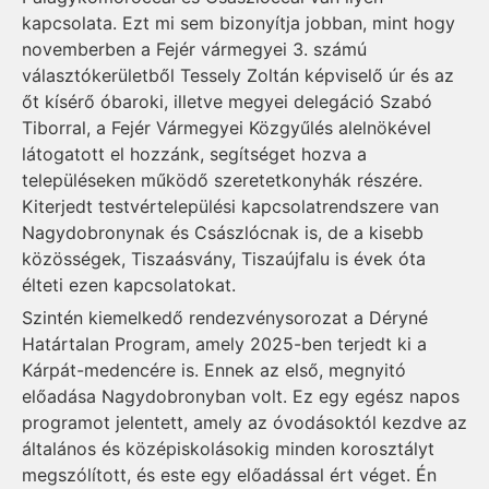
kapcsolata. Ezt mi sem bizonyítja jobban, mint hogy
novemberben a Fejér vármegyei 3. számú
választókerületből Tessely Zoltán képviselő úr és az
őt kísérő óbaroki, illetve megyei delegáció Szabó
Tiborral, a Fejér Vármegyei Közgyűlés alelnökével
látogatott el hozzánk, segítséget hozva a
településeken működő szeretetkonyhák részére.
Kiterjedt testvértelepülési kapcsolatrendszere van
Nagydobronynak és Császlócnak is, de a kisebb
közösségek, Tiszaásvány, Tiszaújfalu is évek óta
élteti ezen kapcsolatokat.
Szintén kiemelkedő rendezvénysorozat a Déryné
Határtalan Program, amely 2025-ben terjedt ki a
Kárpát-medencére is. Ennek az első, megnyitó
előadása Nagydobronyban volt. Ez egy egész napos
programot jelentett, amely az óvodásoktól kezdve az
általános és középiskolásokig minden korosztályt
megszólított, és este egy előadással ért véget. Én