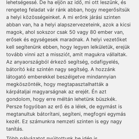
lehetségessé. De ha eljön az idő, mi ott leszünk, és
rengeteg feladat vár ránk abban, hogy megerősítsük
a helyi közösségeinket. A mi erőnk járási szinten
abban van, ha a helyi alapszervezeteink, azok a kicsi
magok, ahol sokszor csak 50 vagy 80 ember van,
erősek és egységesek maradnak. A helyi vezetőket
kell segítenünk ebben, hogy legyen lelkületük, erejük
tovább vinni azt a missziót, amit magukra vállaltak.
Az anyaországból érkező segítség, odafigyelés,
bátorító kéz szintén nagy segítség. A hozzánk
látogató emberekkel beszélgetve mindannyian
megköszönték, hogy megtapasztalhatták a
kárpátaljai magyarságnak az erejét. Én azt
gondolom, hogy erre méltán lehetünk büszkék.
Persze fogyóban az erő és a lélek, de egymást is
megtanultuk bátorítani, segíteni, megfogni egymás
kezét. Ez számunkra nemzeti szinten is egy nagy
tanítás.
Több pályázatot nyújtottunk be idén is.