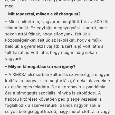
meg.
– Mit tapasztal, milyen a közhangulat?
– Mint említettem, Ungváron megtöltöttük az 500 fős
filharmóniát. Ez egyfajta megnyugvást is adott, mert
sokan attól félnek, hogy elfogyunk, féltjük a
közösségeinket, féltjük az iskolákat, hogy elmúlik
belőlük a gyermekzsivaj stb. Ezért is jó volt látni a
telt házat, jó volt látni, hogy még mindig sokan
vagyunk.
– Milyen támogatásokra van igény?
– A KMKSZ elsősorban kulturális szövetség, a magyar
kultúra, a magyar szó megtartása, érdekeink védelme
az elsődleges feladata. De a koronavírus-pandémia
óta a támogatás szociális irányba is eltolódott. A
háború kitörését követően pedig segélyezéssel is
foglalkozik a szervezetünk. Sajnos nagyon sok a
súlyos betegséggel küzdő, nagy műtét előtt álló vagy