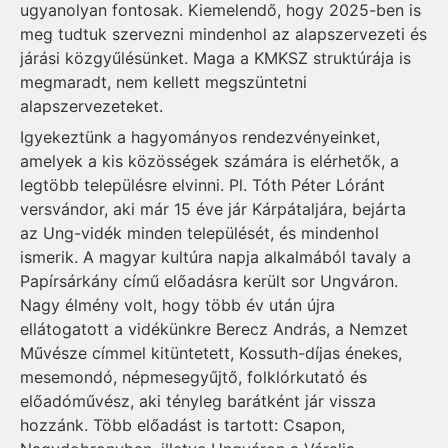
ugyanolyan fontosak. Kiemelendő, hogy 2025-ben is
meg tudtuk szervezni mindenhol az alapszervezeti és
járási közgyűlésünket. Maga a KMKSZ struktúrája is
megmaradt, nem kellett megszüntetni
alapszervezeteket.
Igyekeztünk a hagyományos rendezvényeinket,
amelyek a kis közösségek számára is elérhetők, a
legtöbb településre elvinni. Pl. Tóth Péter Lóránt
versvándor, aki már 15 éve jár Kárpátaljára, bejárta
az Ung-vidék minden települését, és mindenhol
ismerik. A magyar kultúra napja alkalmából tavaly a
Papírsárkány című előadásra került sor Ungváron.
Nagy élmény volt, hogy több év után újra
ellátogatott a vidékünkre Berecz András, a Nemzet
Művésze címmel kitüntetett, Kossuth-díjas énekes,
mesemondó, népmesegyűjtő, folklórkutató és
előadóművész, aki tényleg barátként jár vissza
hozzánk. Több előadást is tartott: Csapon,