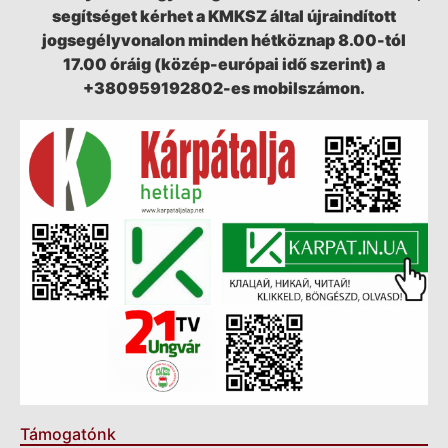
segítséget kérhet a KMKSZ által újraindított
jogsegélyvonalon minden hétköznap 8.00-tól
17.00 óráig (közép-európai idő szerint) a
+380959192802-es mobilszámon.
Támogatónk