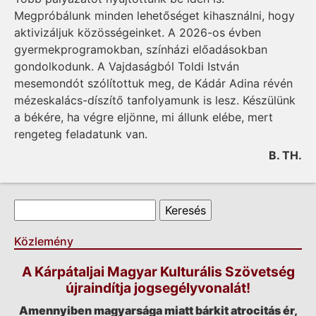
Megpróbálunk minden lehetőséget kihasználni, hogy
aktivizáljuk közösségeinket. A 2026-os évben
gyermekprogramokban, színházi előadásokban
gondolkodunk. A Vajdaságból Toldi István
mesemondót szólítottuk meg, de Kádár Adina révén
mézeskalács-díszítő tanfolyamunk is lesz. Készülünk
a békére, ha végre eljönne, mi állunk elébe, mert
rengeteg feladatunk van.
B. TH.
Keresés űrlap
Keresés
Közlemény
A Kárpátaljai Magyar Kulturális Szövetség
újraindítja jogsegélyvonalát!
Amennyiben magyarsága miatt bárkit atrocitás ér,