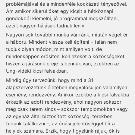
problémájával és a mindenféle kockázati tényezővel.
Ám amikor sikerül őket egy kicsit a hétköznapi
gondokból kiemelni, jó programmal megszólítani,
azért nagyon hálásak tudnak lenni.
Nagyon sok további munka vár ránk, miután véget ér
a háború. Mindent vissza kell építeni – talán nem
tudjuk olyan módon, mint amilyen volt, de
mindenképpen erősíteni kell ezeket a közösségeket,
hiszen a járásunk ereje is bennük van, ezekben az
Ung-vidéki kicsi falvakban.
Mindig úgy tervezünk, hogy mind a 31
alapszervezetünk életében megvalósuljon valamilyen
esemény, rendezvény. Amikor ezekbe a kicsi falvakba
érkezik az adott rendezvény, ahol nagyon sokszor
még csak terem sincs – sokszor templomokban vagy
az egyház által biztosított közösségi terekben
tudunk találkozni –, az óriási jelentőséggel bír a
helyiek számára. Érzik, hogy figyelünk rájuk, ők is