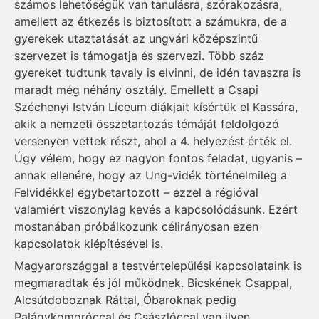
számos lehetőségük van tanulásra, szórakozásra,
amellett az étkezés is biztosított a számukra, de a
gyerekek utaztatását az ungvári középszintű
szervezet is támogatja és szervezi. Több száz
gyereket tudtunk tavaly is elvinni, de idén tavaszra is
maradt még néhány osztály. Emellett a Csapi
Széchenyi István Líceum diákjait kísértük el Kassára,
akik a nemzeti összetartozás témáját feldolgozó
versenyen vettek részt, ahol a 4. helyezést érték el.
Úgy vélem, hogy ez nagyon fontos feladat, ugyanis –
annak ellenére, hogy az Ung-vidék történelmileg a
Felvidékkel egybetartozott – ezzel a régióval
valamiért viszonylag kevés a kapcsolódásunk. Ezért
mostanában próbálkozunk célirányosan ezen
kapcsolatok kiépítésével is.
Magyarországgal a testvértelepülési kapcsolataink is
megmaradtak és jól működnek. Bicskének Csappal,
Alcsútdoboznak Ráttal, Óbaroknak pedig
Palágykomoróccal és Császlóccal van ilyen