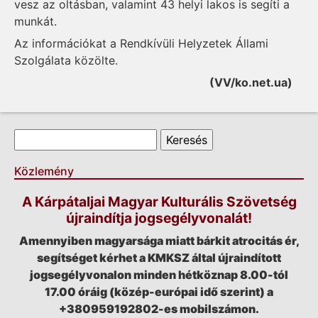
vesz az oltásban, valamint 43 helyi lakos is segíti a
munkát.
Az információkat a Rendkívüli Helyzetek Állami
Szolgálata közölte.
(VV/ko.net.ua)
Keresés űrlap
Keresés
Közlemény
A Kárpátaljai Magyar Kulturális Szövetség
újraindítja jogsegélyvonalát!
Amennyiben magyarsága miatt bárkit atrocitás ér,
segítséget kérhet a KMKSZ által újraindított
jogsegélyvonalon minden hétköznap 8.00-tól
17.00 óráig (közép-európai idő szerint) a
+380959192802-es mobilszámon.