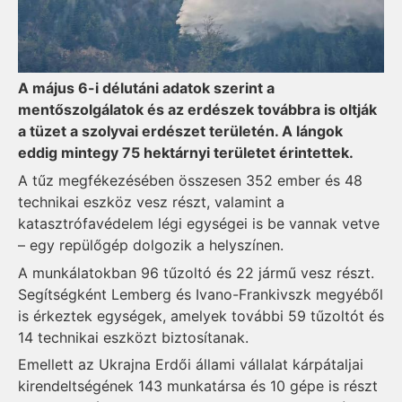
A május 6-i délutáni adatok szerint a
mentőszolgálatok és az erdészek továbbra is oltják
a tüzet a szolyvai erdészet területén. A lángok
eddig mintegy 75 hektárnyi területet érintettek.
A tűz megfékezésében összesen 352 ember és 48
technikai eszköz vesz részt, valamint a
katasztrófavédelem légi egységei is be vannak vetve
– egy repülőgép dolgozik a helyszínen.
A munkálatokban 96 tűzoltó és 22 jármű vesz részt.
Segítségként Lemberg és Ivano-Frankivszk megyéből
is érkeztek egységek, amelyek további 59 tűzoltót és
14 technikai eszközt biztosítanak.
Emellett az Ukrajna Erdői állami vállalat kárpátaljai
kirendeltségének 143 munkatársa és 10 gépe is részt