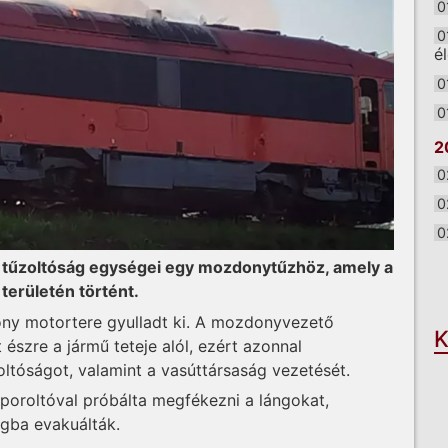
0
0
é
0
0
2
0
0
0
a tűzoltóság egységei egy mozdonytűzhöz, amely a
O
területén történt.
y motortere gyulladt ki. A mozdonyvezető
K
 észre a jármű teteje alól, ezért azonnal
zoltóságot, valamint a vasúttársaság vezetését.
poroltóval próbálta megfékezni a lángokat,
gba evakuálták.