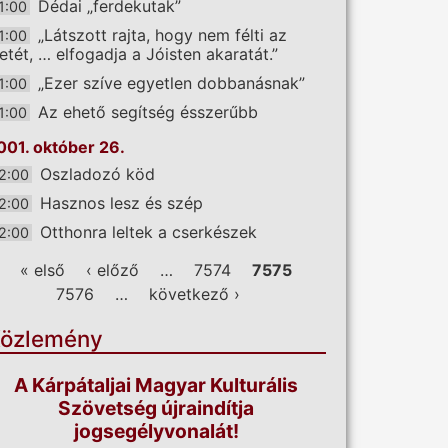
Dédai „ferdekutak”
1:00
„Látszott rajta, hogy nem félti az
1:00
letét, … elfogadja a Jóisten akaratát.”
„Ezer szíve egyetlen dobbanásnak”
1:00
Az ehető segítség ésszerűbb
1:00
001. október 26.
Oszladozó köd
2:00
Hasznos lesz és szép
2:00
Otthonra leltek a cserkészek
2:00
ldalak
« első
‹ előző
…
7574
7575
7576
…
következő ›
özlemény
A Kárpátaljai Magyar Kulturális
Szövetség újraindítja
jogsegélyvonalát!