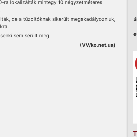
0-ra lokalizálták mintegy 10 négyzetméteres
.
ák, de a tűzoltóknak sikerült megakadályozniuk,
á
kra.
e
 senki sem sérült meg.
(VV/ko.net.ua)
T