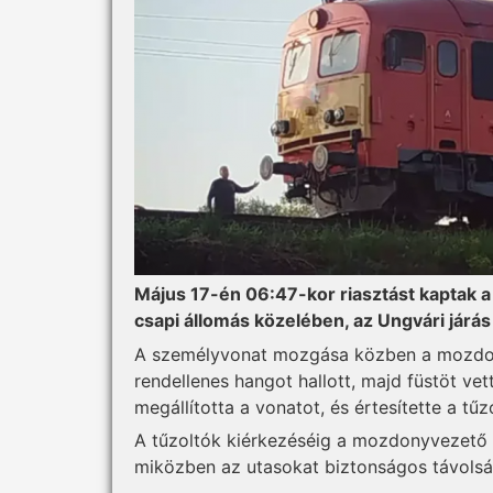
Május 17-én 06:47-kor riasztást kaptak 
csapi állomás közelében, az Ungvári járás 
A személyvonat mozgása közben a mozdon
rendellenes hangot hallott, majd füstöt vett
megállította a vonatot, és értesítette a tű
A tűzoltók kiérkezéséig a mozdonyvezető 
miközben az utasokat biztonságos távolsá