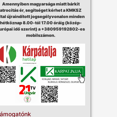
Amennyiben magyarsága miatt bárkit
atrocitás ér, segítséget kérhet a KMKSZ
ltal újraindított jogsegélyvonalon minden
hétköznap 8.00-tól 17.00 óráig (közép-
urópai idő szerint) a +380959192802-es
mobilszámon.
ámogatónk