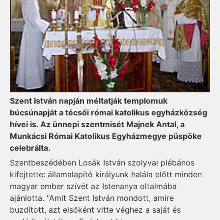
Szent István napján méltatják templomuk
búcsúnapját a técsői római katolikus egyházközség
hívei is. Az ünnepi szentmisét Majnek Antal, a
Munkácsi Római Katolikus Egyházmegye püspöke
celebrálta.
Szentbeszédében Losák István szolyvai plébános
kifejtette: államalapító királyunk halála előtt minden
magyar ember szívét az Istenanya oltalmába
ajánlotta. "Amit Szent István mondott, amire
buzdított, azt elsőként vitte véghez a saját és