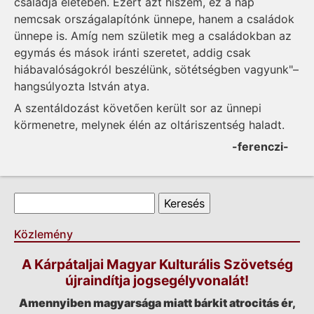
családja életében. Ezért azt hiszem, ez a nap
nemcsak országalapítónk ünnepe, hanem a családok
ünnepe is. Amíg nem születik meg a családokban az
egymás és mások iránti szeretet, addig csak
hiábavalóságokról beszélünk, sötétségben vagyunk"–
hangsúlyozta István atya.
A szentáldozást követően került sor az ünnepi
körmenetre, melynek élén az oltáriszentség haladt.
-ferenczi-
Keresés űrlap
Keresés
Közlemény
A Kárpátaljai Magyar Kulturális Szövetség
újraindítja jogsegélyvonalát!
Amennyiben magyarsága miatt bárkit atrocitás ér,