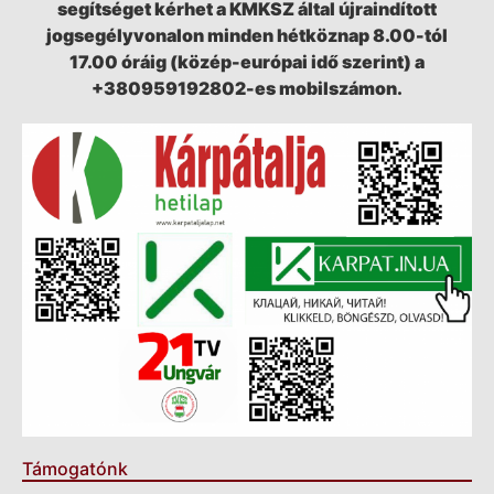
segítséget kérhet a KMKSZ által újraindított
jogsegélyvonalon minden hétköznap 8.00-tól
17.00 óráig (közép-európai idő szerint) a
+380959192802-es mobilszámon.
Támogatónk