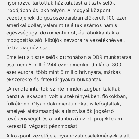
nyomozva tartottak házkutatást a tisztviselők
irodájában és lakóhelyén. A megyei központ
vezetőjének dolgozószobájában előkerült 100 ezer
amerikai dollár, valamint találtak számos hamis
egészségügyi dokumentumot, és rábukkantak a
mozgósítás alól kibújók névsoraira vezetéknévvel,
fiktív diagnózissal.
Emellett a tisztviselők otthonában a DBR munkatársai
csaknem 5 millió 244 ezer amerikai dollárra, 300
ezer euróra, több mint 5 millió hrivnyára, márkás
ékszerekre és értéktárgyakra bukkantak.
„A rendfenntartók szinte minden zugban találtak
pénzt a lakásban: volt a szekrényekben, fiókokban,
fülkékben. Olyan dokumentumokat is lefoglaltak,
amelyek alátámasztják a tisztviselők jogsértő
tevékenységét és a különböző üzleti projekteken
keresztül végzett pénzmosást.
A központ vezetője a nyomozati cselekmények alatt