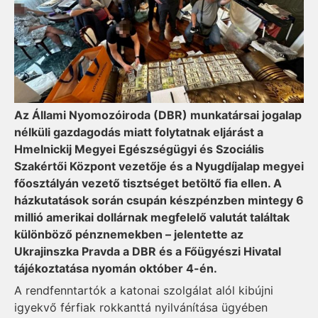
Az Állami Nyomozóiroda (DBR) munkatársai jogalap
nélküli gazdagodás miatt folytatnak eljárást a
Hmelnickij Megyei Egészségügyi és Szociális
Szakértői Központ vezetője és a Nyugdíjalap megyei
főosztályán vezető tisztséget betöltő fia ellen. A
házkutatások során csupán készpénzben mintegy 6
millió amerikai dollárnak megfelelő valutát találtak
különböző pénznemekben – jelentette az
Ukrajinszka Pravda a DBR és a Főügyészi Hivatal
tájékoztatása nyomán október 4-én.
A rendfenntartók a katonai szolgálat alól kibújni
igyekvő férfiak rokkanttá nyilvánítása ügyében