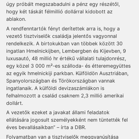
úgy próbált megszabadulni a pénz egy részétől,
hogy két táskát félmillió dollárral kidobott az
ablakon.
A rendfenntartók fényt derítettek arra is, hogy a
vezető tisztviselők családja jelentős vagyonnal
rendelkezik. A birtokukban van többek között 30
ingatlan Hmelnickijben, Lemberg­ben és Kijevben, 9
luxusautó, 48 millió hr értékű vállalati tulajdonrész,
egy közel 3 000 m²-es szálloda- és étteremegyüttes
az egyik hmelnickiji parkban. Külföldön Ausztriában,
Spanyolországban és Törökországban vannak
ingatlanaik. A külföldi devizaszámlákon is
felhalmozott a család csaknem 2,3 millió amerikai
dollárt.
A vezetők ezeket a javakat állami feladatok
ellátására jogosult személyekként nem tüntették fel
éves bevallásaikban” – írta a DBR.
Folyamatban van a tisztviselők meggyanúsítása