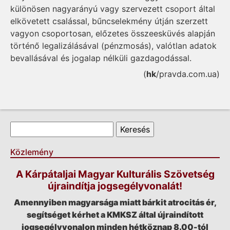
különösen nagyarányú vagy szervezett csoport által
elkövetett csalással, bűncselekmény útján szerzett
vagyon csoportosan, előzetes összeesküvés alapján
történő legalizálásával (pénzmosás), valótlan adatok
bevallásával és jogalap nélküli gazdagodással.
(
hk
/pravda.com.ua)
Keresés űrlap
Keresés
Közlemény
A Kárpátaljai Magyar Kulturális Szövetség
újraindítja jogsegélyvonalát!
Amennyiben magyarsága miatt bárkit atrocitás ér,
segítséget kérhet a KMKSZ által újraindított
jogsegélyvonalon minden hétköznap 8.00-tól