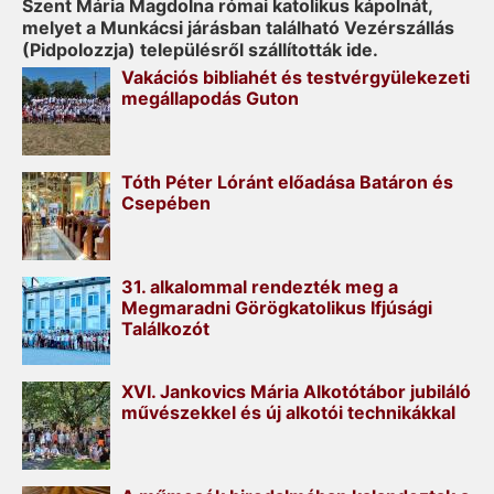
Szent Mária Magdolna római katolikus kápolnát,
melyet a Munkácsi járásban található Vezérszállás
(Pidpolozzja) településről szállították ide.
Vakációs bibliahét és testvérgyülekezeti
megállapodás Guton
Tóth Péter Lóránt előadása Batáron és
Csepében
31. alkalommal rendezték meg a
Megmaradni Görögkatolikus Ifjúsági
Találkozót
XVI. Jankovics Mária Alkotótábor jubiláló
művészekkel és új alkotói technikákkal