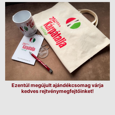
Ezentúl megújult ajándékcsomag várja
kedves rejtvénymegfejtőinket!