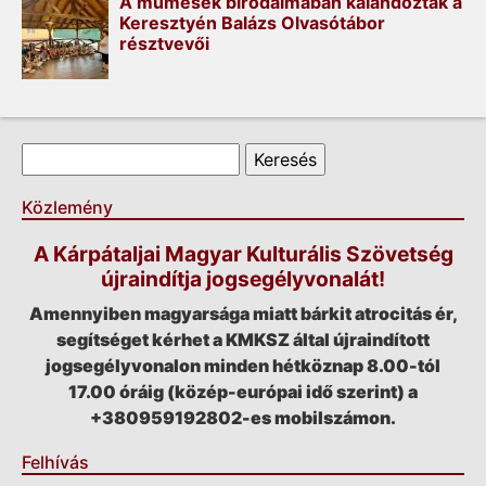
A műmesék birodalmában kalandoztak a
Keresztyén Balázs Olvasótábor
résztvevői
Keresés űrlap
Keresés
Közlemény
A Kárpátaljai Magyar Kulturális Szövetség
újraindítja jogsegélyvonalát!
Amennyiben magyarsága miatt bárkit atrocitás ér,
segítséget kérhet a KMKSZ által újraindított
jogsegélyvonalon minden hétköznap 8.00-tól
17.00 óráig (közép-európai idő szerint) a
+380959192802-es mobilszámon.
Felhívás