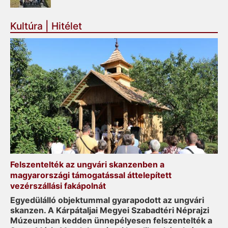
Kultúra | Hitélet
Felszentelték az ungvári skanzenben a
magyarországi támogatással áttelepített
vezérszállási fakápolnát
Egyedülálló objektummal gyarapodott az ungvári
skanzen. A Kárpátaljai Megyei Szabadtéri Néprajzi
Múzeumban kedden ünnepélyesen felszentelték a