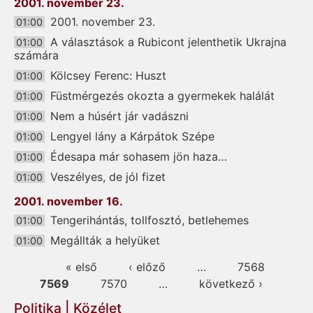
2001. november 23.
2001. november 23.
01:00
A választások a Rubicont jelenthetik Ukrajna
01:00
számára
Kölcsey Ferenc: Huszt
01:00
Füstmérgezés okozta a gyermekek halálát
01:00
Nem a húsért jár vadászni
01:00
Lengyel lány a Kárpátok Szépe
01:00
Édesapa már sohasem jön haza…
01:00
Veszélyes, de jól fizet
01:00
2001. november 16.
Tengerihántás, tollfosztó, betlehemes
01:00
Megállták a helyüket
01:00
Oldalak
« első
‹ előző
…
7568
7569
7570
…
következő ›
Politika | Közélet