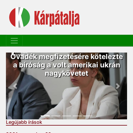
Három halálos áldozata van a
Balakliját ért dróntámadásnak
Previous
Next
Legújabb írások