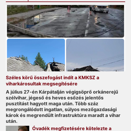
Széles körű összefogást indít a KMKSZ a
viharkárosultak megsegítésére
A július 27-én Kárpátalján végigsöprő orkánerejű
szélvihar, jégeső és heves esőzés jelentős
pusztítást hagyott maga után. Több száz
megrongálódott ingatlan, súlyos mezőgazdasági
károk és megrendült infrastruktúra maradt a vihar
után.
Óvadék megfizetésére kötelezte a