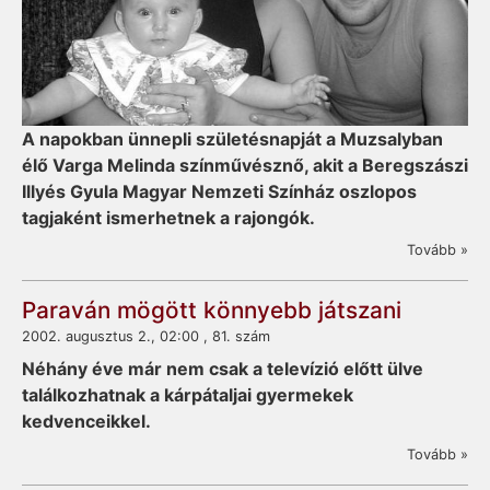
A napokban ünnepli szü­­letésnapját a Muzsaly­ban
élő Varga Melinda szín­­művész­nő, akit a Beregszászi
Illyés Gyula Magyar Nem­­zeti Színház oszlopos
tagjaként ismerhetnek a rajongók.
Tovább »
Paraván mögött könnyebb játszani
2002. augusztus 2., 02:00 , 81. szám
Néhány éve már nem csak a televízió előtt ülve
találkozhatnak a kárpátaljai gyermekek
kedvenceikkel.
Tovább »