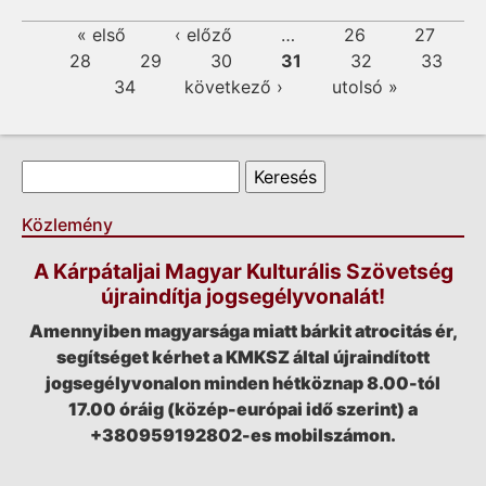
Oldalak
« első
‹ előző
…
26
27
28
29
30
31
32
33
34
következő ›
utolsó »
Keresés űrlap
Keresés
Közlemény
A Kárpátaljai Magyar Kulturális Szövetség
újraindítja jogsegélyvonalát!
Amennyiben magyarsága miatt bárkit atrocitás ér,
segítséget kérhet a KMKSZ által újraindított
jogsegélyvonalon minden hétköznap 8.00-tól
17.00 óráig (közép-európai idő szerint) a
+380959192802-es mobilszámon.