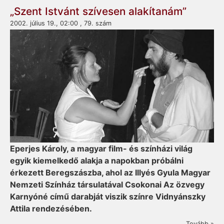
„Szent Istvánt szívesen alakítanám”
2002. július 19., 02:00 , 79. szám
Eperjes Károly, a magyar film- és színházi világ
egyik kiemelkedő alakja a napokban próbálni
érkezett Bereg­szász­ba, ahol az Illyés Gyula Magyar
Nemzeti Színház társulatával Csokonai Az özvegy
Karnyó­né című darabját viszik színre Vidnyánszky
Attila rende­zé­sé­ben.
Tovább »